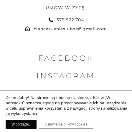
UMÓW WIZYTĘ:
579 922 704
blancasuknieslubne@gmail.com
FACEBOOK
INSTAGRAM
PINTEREST
Dzień dobry! Na stronie są obecne ciasteczka. Klik w „W
porządku” oznacza zgodę na przechowywanie ich na urządzeniu
w celu usprawnienia korzystania z nawigacji strony i analizowania
jej wykorzystania.
© BLANCA Salon i Komis Sukien Ślubnych 2020-2025.
Ochrona prawnoautorska.
W porządku
Ustawienia plików cookies