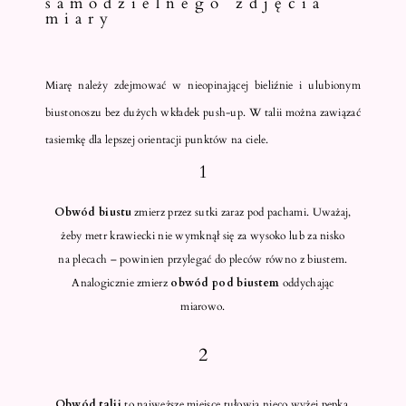
samodzielnego zdjęcia
miary
Miarę należy zdejmować w nieopinającej bieliźnie i ulubionym
biustonoszu bez dużych wkładek push-up. W talii można zawiązać
tasiemkę dla lepszej orientacji punktów na ciele.
1
Obwód biustu
zmierz przez sutki zaraz pod pachami. Uważaj,
żeby metr krawiecki nie wymknął się za wysoko lub za nisko
na plecach – powinien przylegać do pleców równo z biustem.
Analogicznie zmierz
obwód pod biustem
oddychając
miarowo.
2
Obwód talii
to najwęższe miejsce tułowia nieco wyżej pępka.