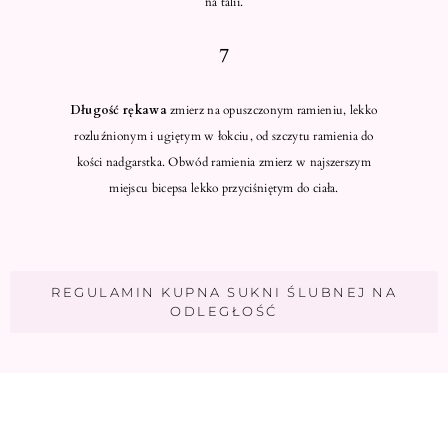
na talii.
7
Długość rękawa
zmierz na opuszczonym ramieniu, lekko
rozluźnionym i ugiętym w łokciu, od szczytu ramienia do
kości nadgarstka. Obwód ramienia zmierz w najszerszym
miejscu bicepsa lekko przyciśniętym do ciała.
REGULAMIN KUPNA SUKNI ŚLUBNEJ NA
ODLEGŁOŚĆ