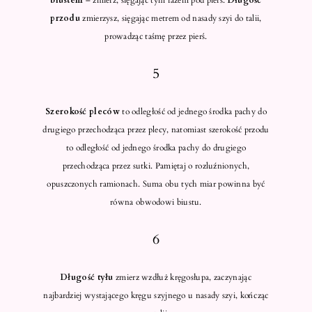
biustem
– zmierz, sięgając tym razem pod pierś.
Długość
przodu
zmierzysz, sięgając metrem od nasady szyi do talii,
prowadząc taśmę przez pierś.
5
Szerokość pleców
to odległość od jednego środka pachy do
drugiego przechodząca przez plecy, natomiast szerokość przodu
to odległość od jednego środka pachy do drugiego
przechodząca przez sutki. Pamiętaj o rozluźnionych,
opuszczonych ramionach. Suma obu tych miar powinna być
równa obwodowi biustu.
6
Długość tyłu
zmierz wzdłuż kręgosłupa, zaczynając
najbardziej wystającego kręgu szyjnego u nasady szyi, kończąc