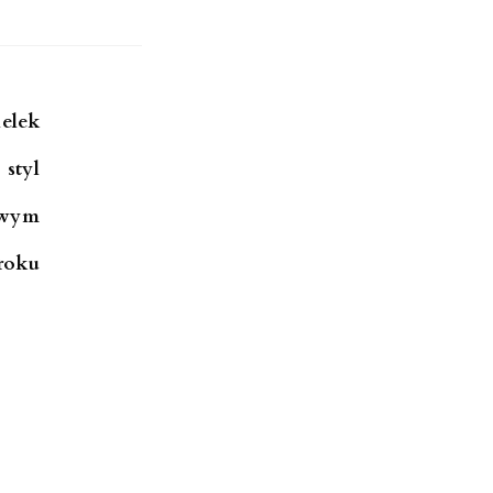
ielek
styl
owym
roku