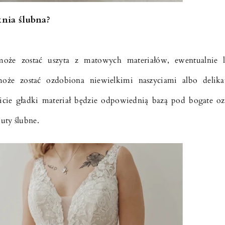
nia ślubna?
może zostać uszyta z matowych materiałów, ewentualnie 
może zostać ozdobiona niewielkimi naszyciami albo delik
icie gładki materiał będzie odpowiednią bazą pod bogate o
uty ślubne.