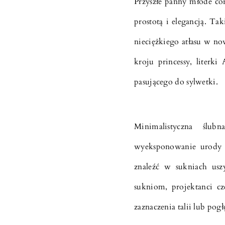
Przyszłe panny młode cor
prostotą i elegancją. Ta
nieciężkiego atłasu w n
kroju princessy, literk
pasującego do sylwetki.
Minimalistyczna ślu
wyeksponowanie urody 
znaleźć w sukniach usz
sukniom, projektanci cz
zaznaczenia talii lub pogł