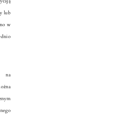
ycają
y lub
wno w
ednio
a na
można
cznym
źnego