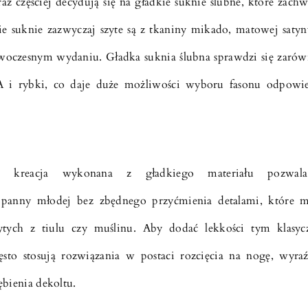
az częściej decydują się na gładkie suknie ślubne, które zachw
kie suknie zazwyczaj szyte są z tkaniny mikado, matowej satyn
owoczesnym wydaniu. Gładka suknia ślubna sprawdzi się zaró
i A i rybki, co daje duże możliwości wyboru fasonu odpowi
bna kreacja wykonana z gładkiego materiału pozwal
panny młodej bez zbędnego przyćmienia detalami, które 
ytych z tiulu czy muślinu. Aby dodać lekkości tym klasy
ęsto stosują rozwiązania w postaci rozcięcia na nogę, wyra
ębienia dekoltu.